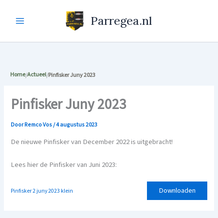
Ga
naar
Parregea.nl
de
inhoud
Home
Actueel
Pinfisker Juny 2023
Pinfisker Juny 2023
Door
Remco Vos
/
4 augustus 2023
De nieuwe Pinfisker van December 2022 is uitgebracht!
Lees hier de Pinfisker van Juni 2023:
Downloaden
Pinfisker 2 juny 2023 klein