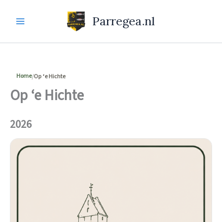
Ga
naar
Parregea.nl
de
inhoud
Home
Op ‘e Hichte
Op ‘e Hichte
2026